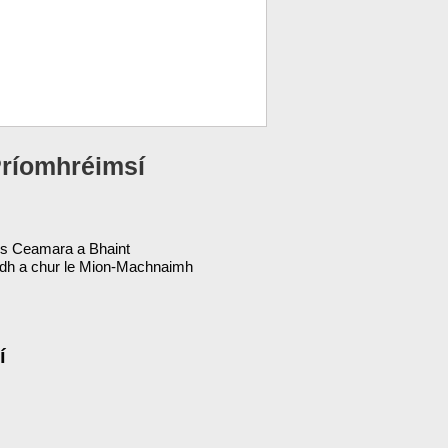
Príomhréimsí
s Ceamara a Bhaint
dh a chur le Mion-Machnaimh
í