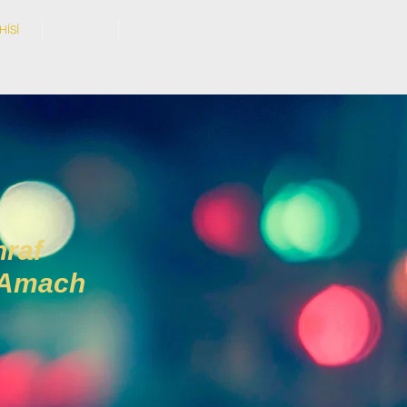
HÍSÍ
BLOG
TEAGMHÁIL
hraf
t Amach