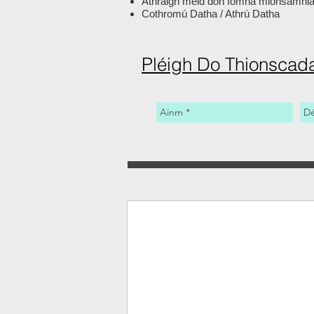
Athraigh méid don íomhá mionsamhlac
Cothromú Datha / Athrú Datha
Pléigh Do Thionscada
HDR/Image Blending