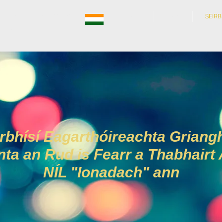
chta Grianghraf
BAILE
FAOI
SEIRB
aigh
rbhísí Eagarthóireachta Griang
ta an Rud is Fearr a Thabhair
NÍL "Ionadach" ann