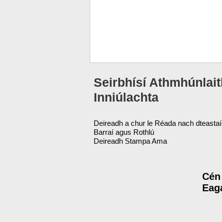
Seirbhísí Athmhúnlai
Inniúlachta
Deireadh a chur le Réada nach dteasta
Barraí agus Rothlú
Deireadh Stampa Ama
Cén
Eag