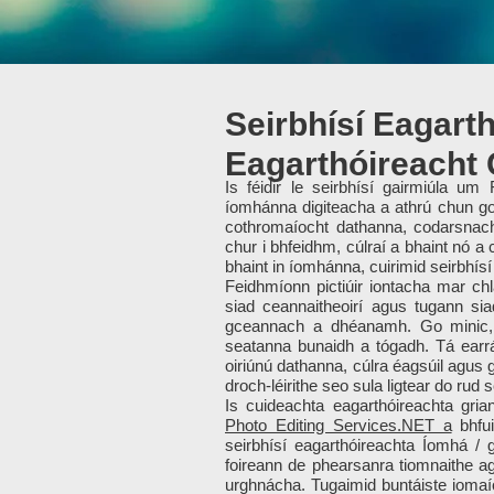
Seirbhísí Eagart
Eagarthóireacht 
Is féidir le seirbhísí gairmiúla 
íomhánna digiteacha a athrú chun go
cothromaíocht dathanna, codarsnach
chur i bhfeidhm, cúlraí a bhaint nó a
bhaint in íomhánna, cuirimid seirbhísí 
Feidhmíonn pictiúir iontacha mar chl
siad ceannaitheoirí agus tugann sia
gceannach a dhéanamh. Go minic, n
seatanna bunaidh a tógadh. Tá earráid
oiriúnú dathanna, cúlra éagsúil agus g
droch-léirithe seo sula ligtear do rud
Is cuideachta eagarthóireachta gria
Photo Editing Services.NET a
bhfui
seirbhísí eagarthóireachta Íomhá / g
foireann de phearsanra tiomnaithe a
urghnácha. Tugaimid buntáiste iomaío