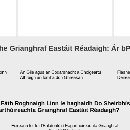
the Grianghraf Eastáit Réadaigh: Ár b
íonn
An Gile agus an Codarsnacht a Choigeartú
Flashe
Athraigh an Íomhá don Ghréasán
Deirea
 Fáth Roghnaigh Linn le haghaidh Do Sheirbhís
arthóireachta Grianghraf Eastáit Réadaigh?
Foireann foirfe d’Ealaíontóirí Eagarthóireachta Grianghraf