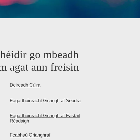
fhéidir go mbeadh
m agat ann freisin
Deireadh Cúlra
Eagarthóireacht Grianghraf Seodra
Eagarthóireacht Grianghraf Eastáit
Réadaigh
Feabhsú Grianghraf