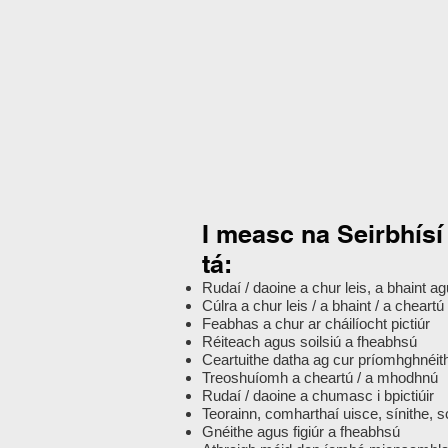
I measc na Seirbhísí
tá:
Rudaí / daoine a chur leis, a bhaint a
Cúlra a chur leis / a bhaint / a cheartú
Feabhas a chur ar cháilíocht pictiúr
Réiteach agus soilsiú a fheabhsú
Ceartuithe datha ag cur príomhghnéithe
Treoshuíomh a cheartú / a mhodhnú
Rudaí / daoine a chumasc i bpictiúir
Teorainn, comharthaí uisce, sínithe, scá
Gnéithe agus figiúr a fheabhsú