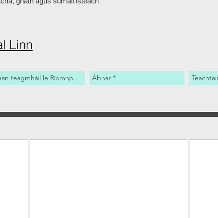
ha, gnáth agus súmáil isteach
l Linn
Image Stitching
Sky 