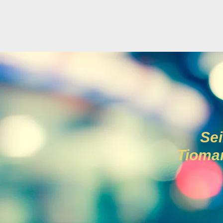
Seirbhísí Eagarthóirea
Eastáit Réad
Sei
Tioman