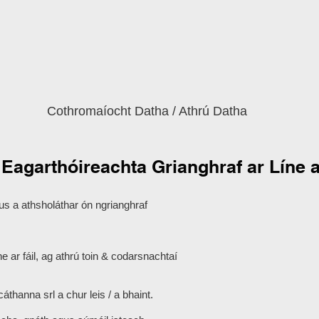
Cothromaíocht Datha / Athrú Datha
 Eagarthóireachta Grianghraf ar Líne 
gus a athsholáthar ón ngrianghraf
 ar fáil, ag athrú toin & codarsnachtaí
thanna srl ​​a chur leis / a bhaint.