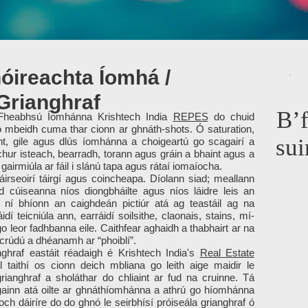
hóireachta Íomhá /
Grianghraf
B’
um Fheabhsú Íomhánna Krishtech India
REPES
do chuid
 mbeidh cuma thar cionn ar ghnáth-shots. Ó saturation,
sui
t, gile agus dlús íomhánna a choigeartú go scagairí a
 chur isteach, bearradh, torann agus gráin a bhaint agus a
gairmiúla ar fáil i slánú tapa agus rátaí iomaíocha.
áirseoirí táirgí agus coincheapa. Díolann siad; meallann
d cúiseanna níos diongbháilte agus níos láidre leis an
í bhíonn an caighdeán pictiúr atá ag teastáil ag na
í teicniúla ann, earráidí soilsithe, claonais, stains, mí-
o leor fadhbanna eile. Caithfear aghaidh a thabhairt ar na
 scrúdú a dhéanamh ar “phoiblí”.
nghraf eastáit réadaigh é Krishtech India's
Real Estate
l taithí os cionn deich mbliana go leith aige maidir le
rianghraf a sholáthar do chliaint ar fud na cruinne. Tá
gainn atá oilte ar ghnáthíomhánna a athrú go híomhánna
ch dáiríre do do ghnó le seirbhísí próiseála grianghraf ó